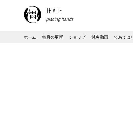
TE A TE
placing hands
ホーム
毎月の更新
ショップ
鍼灸動画
てあては